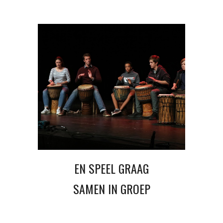
EN SPEEL GRAAG
SAMEN IN GROEP