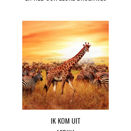
IK KOM UIT