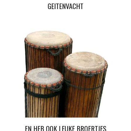
GEITENVACHT
EN HEB OOK LEUKE BROERTJES