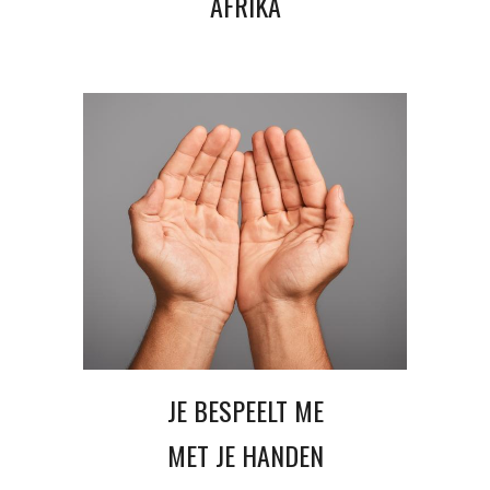
AFRIKA
JE BESPEELT ME
MET JE HANDEN