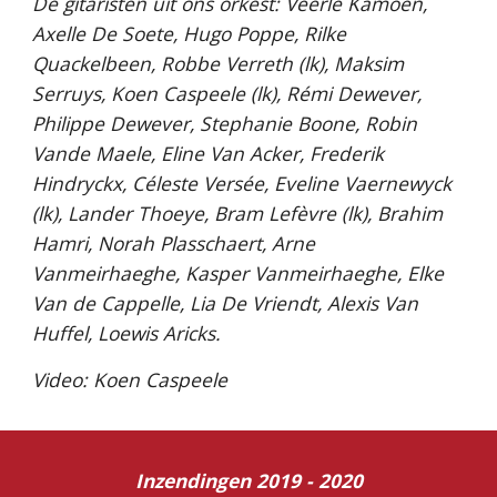
De gitaristen uit ons orkest: Veerle Kamoen, 
Axelle De Soete, Hugo Poppe, Rilke 
Quackelbeen, Robbe Verreth (lk), Maksim 
Serruys, Koen Caspeele (lk), Rémi Dewever, 
Philippe Dewever, Stephanie Boone, Robin 
Vande Maele, Eline Van Acker, Frederik 
Hindryckx, Céleste Versée, Eveline Vaernewyck 
(lk), Lander Thoeye, Bram Lefèvre (lk), Brahim 
Hamri, Norah Plasschaert, Arne 
Vanmeirhaeghe, Kasper Vanmeirhaeghe, Elke 
Van de Cappelle, Lia De Vriendt, Alexis Van 
Huffel, Loewis Aricks.  
Video: Koen Caspeele
Inzendingen 2019 - 2020