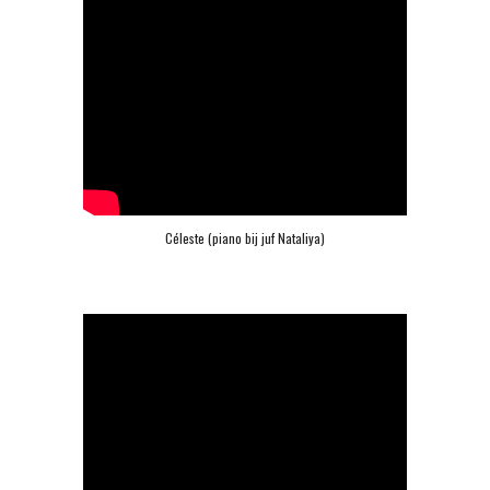
Céleste (piano bij juf Nataliya)